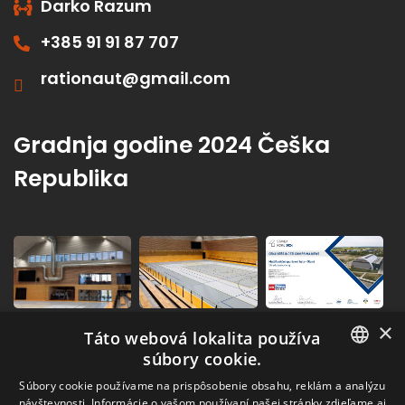
Darko Razum
+385 91 91 87 707
rationaut@gmail.com
Gradnja godine 2024 Češka
Republika
×
Táto webová lokalita používa
súbory cookie.
SLOVAK
Súbory cookie používame na prispôsobenie obsahu, reklám a analýzu
návštevnosti. Informácie o vašom používaní našej stránky zdieľame aj