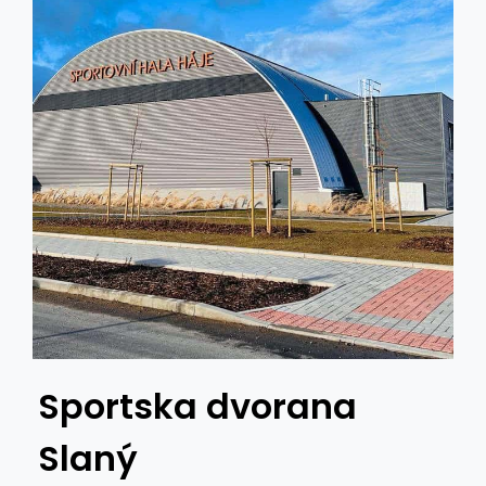
Sportska dvorana
M
Slaný
d