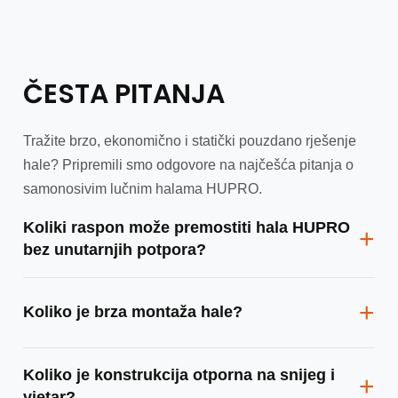
ČESTA PITANJA
Tražite brzo, ekonomično i statički pouzdano rješenje
hale? Pripremili smo odgovore na najčešća pitanja o
samonosivim lučnim halama HUPRO.
Koliki raspon može premostiti hala HUPRO
+
bez unutarnjih potpora?
Sustav HUPRO omogućuje natkrivanje prostora širine od 9
+
Koliko je brza montaža hale?
do 50 metara bez ikakve dodatne potporne konstrukcije.
Zahvaljujući tome nastaje slobodan unutarnji prostor bez
stupova.
Objekt površine približno 1000 m² standardno realiziramo u
Koliko je konstrukcija otporna na snijeg i
+
roku od 14 dana. Mala težina konstrukcije istovremeno
vjetar?