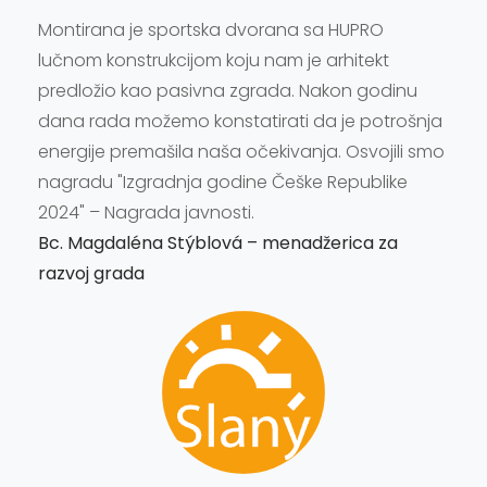
Montirana je sportska dvorana sa HUPRO
Gra
lučnom konstrukcijom koju nam je arhitekt
mal
predložio kao pasivna zgrada. Nakon godinu
zim
dana rada možemo konstatirati da je potrošnja
str
energije premašila naša očekivanja. Osvojili smo
na 
nagradu "Izgradnja godine Češke Republike
Pro
2024" – Nagrada javnosti.
Ing
Bc. Magdaléna Stýblová – menadžerica za
razvoj grada