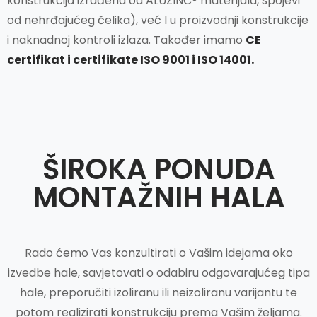
konstrukcija izrađena od ALUZINC® materijala, spojevi
od nehrđajućeg čelika), već I u proizvodnji konstrukcije
i naknadnoj kontroli izlaza. Također imamo
CE
certifikat i certifikate ISO 9001 i ISO 14001.
ŠIROKA PONUDA
MONTAŽNIH HALA
Rado ćemo Vas konzultirati o Vašim idejama oko
izvedbe hale, savjetovati o odabiru odgovarajućeg tipa
hale, preporučiti izoliranu ili neizoliranu varijantu te
potom realizirati konstrukciju prema Vašim željama.