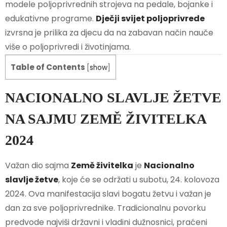
modele poljoprivrednih strojeva na pedale, bojanke i
edukativne programe.
Dječji svijet poljoprivrede
izvrsna je prilika za djecu da na zabavan način nauče
više o poljoprivredi i životinjama.
Table of Contents
[
show
]
NACIONALNO SLAVLJE ŽETVE
NA SAJMU ZEMĚ ŽIVITELKA
2024
Važan dio sajma
Země živitelka
je
Nacionalno
slavlje žetve
, koje će se održati u subotu, 24. kolovoza
2024. Ova manifestacija slavi bogatu žetvu i važan je
dan za sve poljoprivrednike. Tradicionalnu povorku
predvode najviši državni i vladini dužnosnici, praćeni