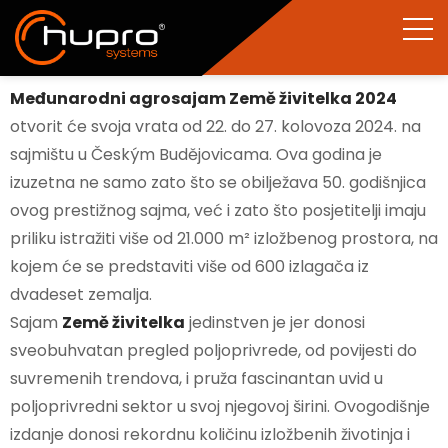
Međunarodni agrosajam Země živitelka 2024
otvorit će svoja vrata od 22. do 27. kolovoza 2024. na
sajmištu u Českým Budějovicama. Ova godina je
izuzetna ne samo zato što se obilježava 50. godišnjica
ovog prestižnog sajma, već i zato što posjetitelji imaju
priliku istražiti više od 21.000 m² izložbenog prostora, na
kojem će se predstaviti više od 600 izlagača iz
dvadeset zemalja.
Sajam
Země živitelka
jedinstven je jer donosi
sveobuhvatan pregled poljoprivrede, od povijesti do
suvremenih trendova, i pruža fascinantan uvid u
poljoprivredni sektor u svoj njegovoj širini. Ovogodišnje
izdanje donosi rekordnu količinu izložbenih životinja i