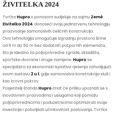
ŽIVITELKA 2024
Tvrtka
Hupro
s ponosom sudjeluje na sajmu
Země
živitelka 2024
, donoseći svoju jedinstvenu tehnologiju
proizvodnje samonosivih čeličnih konstrukcija.
Ova tehnologija omogućuje izgradnju prostora širine
od 9 m do 50 m bez dodatnih potpornih elemenata,
što je idealno za poljoprivredne zgrade, skladišta,
sportske dvorane i druge namjene.
Hupro
se
specijalizira za ekonomski isplativa rješenja zahvaljujući
svom sustavu
2 u 1
, gdje samonosiva konstrukcija služi i
kao krovni pokrov.
Posjetitelji štanda
Hupro
imat će priliku upoznati se s
inovativnim proizvodima i uslugama koji pomažu
poljoprivrednicima i poduzetnicima optimizirati svoje
investicije i poboljšati učinkovitost poslovanja. Tvrtka