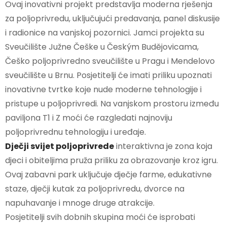
Ovaj inovativni projekt predstavlja moderna rješenja
za poljoprivredu, uključujući predavanja, panel diskusije
i radionice na vanjskoj pozornici. Jamci projekta su
Sveučilište Južne Češke u Českým Budějovicama,
Češko poljoprivredno sveučilište u Pragu i Mendelovo
sveučilište u Brnu. Posjetitelji će imati priliku upoznati
inovativne tvrtke koje nude moderne tehnologije i
pristupe u poljoprivredi. Na vanjskom prostoru između
paviljona T1 i Z moći će razgledati najnoviju
poljoprivrednu tehnologiju i uređaje.
Dječji svijet poljoprivrede
interaktivna je zona koja
djeci i obiteljima pruža priliku za obrazovanje kroz igru.
Ovaj zabavni park uključuje dječje farme, edukativne
staze, dječji kutak za poljoprivredu, dvorce na
napuhavanje i mnoge druge atrakcije.
Posjetitelji svih dobnih skupina moći će isprobati