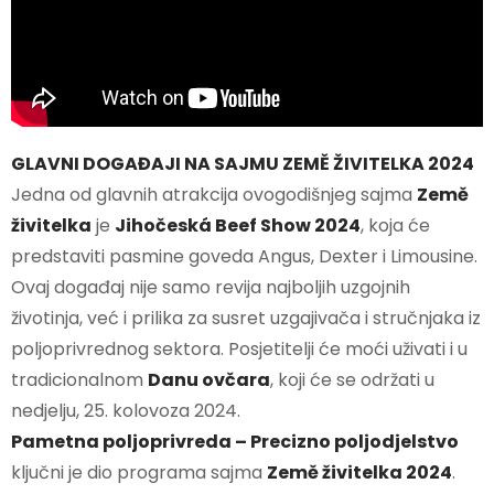
GLAVNI DOGAĐAJI NA SAJMU ZEMĚ ŽIVITELKA 2024
Jedna od glavnih atrakcija ovogodišnjeg sajma
Země
živitelka
je
Jihočeská Beef Show 2024
, koja će
predstaviti pasmine goveda Angus, Dexter i Limousine.
Ovaj događaj nije samo revija najboljih uzgojnih
životinja, već i prilika za susret uzgajivača i stručnjaka iz
poljoprivrednog sektora. Posjetitelji će moći uživati i u
tradicionalnom
Danu ovčara
, koji će se održati u
nedjelju, 25. kolovoza 2024.
Pametna poljoprivreda – Precizno poljodjelstvo
ključni je dio programa sajma
Země živitelka 2024
.