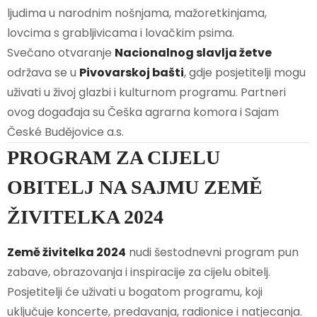
ljudima u narodnim nošnjama, mažoretkinjama,
lovcima s grabljivicama i lovačkim psima.
Svečano otvaranje
Nacionalnog slavlja žetve
održava se u
Pivovarskoj bašti
, gdje posjetitelji mogu
uživati u živoj glazbi i kulturnom programu. Partneri
ovog događaja su Češka agrarna komora i Sajam
České Budějovice a.s.
PROGRAM ZA CIJELU
OBITELJ NA SAJMU ZEMĚ
ŽIVITELKA 2024
Země živitelka 2024
nudi šestodnevni program pun
zabave, obrazovanja i inspiracije za cijelu obitelj.
Posjetitelji će uživati u bogatom programu, koji
uključuje koncerte, predavanja, radionice i natjecanja.