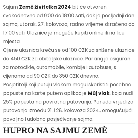
Sajam
Země živitelka 2024
bit će otvoren
svakodnevno od 9:00 do 18:00 sati, dok je posljednji dan
sajma, utorak, 27. kolovoza, radno vrijeme skraćeno do
17:00 sati. Ulaznice je moguće kupiti online ili na licu
mjesta.
Cijene ulaznica kreću se od 100 CZK za snižene ulaznice
do 450 CZK za obiteljske ulaznice. Parking je osiguran
za motocikle, automobile, kombije i autobuse, s
cijenama od 90 CZK do 350 CZK dnevno.
Posjetitelji koji putuju vlakom mogu iskoristiti posebne
popuste na karte putem aplikacije
Můj vlak
, koja nudi
25% popusta na povratna putovanja. Ponuda vrijedi za
putovanja između 21. i 28. kolovoza 2024., omogućujući
povoljno i udobno posjećivanje sajma.
HUPRO NA SAJMU ZEMĚ